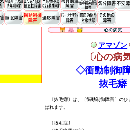
アマゾン
〔心の病
◇衝動制御
抜毛癖
〔抜毛癖〕は、〔衝動制御障害〕のひ
ばれます。
〔抜毛症〕