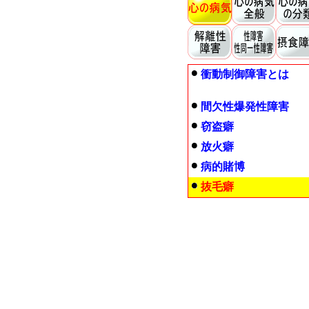
衝動制御障害とは
間欠性爆発性障害
窃盗癖
放火癖
病的賭博
抜毛癖