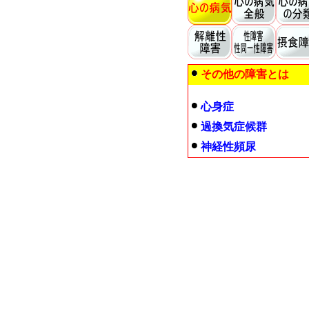
その他の障害とは
心身症
過換気症候群
神経性頻尿