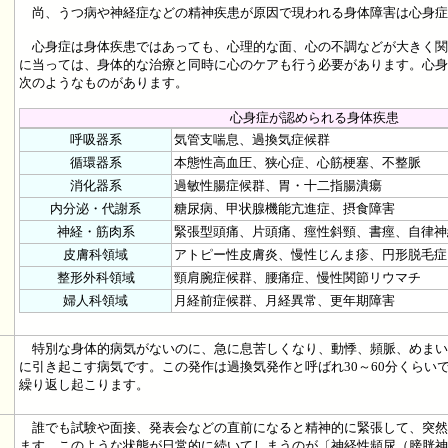
尚、うつ病や神経症などの精神疾患が原因で現われる身体障害は心身症
心身症は身体疾患ではあっても、心理的な面、心の不調などが大きく関
に当っては、身体的な治療と同時に心のケアも行う必要があります。心身
次のようなものがあります。
心身症が認められる身体疾患
呼吸器系
気管支喘息、過換気症候群
循環器系
本態性高血圧、狭心症、心筋梗塞、不整脈
消化器系
過敏性腸症候群、胃・十二指腸潰瘍
内分泌・代謝系
糖尿病、甲状腺機能亢進症、摂食障害
神経・筋肉系
緊張型頭痛、片頭痛、痙性斜頸、書痙、自律神
皮膚科領域
アトピー性皮膚炎、慢性じんま疹、円形脱毛症
整形外科領域
頸肩腕症候群、腰痛症、慢性関節リウマチ
婦人科領域
月経前症候群、月経異常、更年期障害
特別な身体的病気がないのに、急に息苦しくなり、動悸、頻脈、めまい
に引き起こす病気です。この発作は過換気発作と呼ばれ30～60分くらい
繰り返し起こります。
誰でも試験や面接、発表会などの直前になると精神的に緊張して、突然
ます。このような状態が日常的に続いてしまうのが〔神経性頻尿（膀胱神