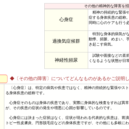
その他の精神的な障害を招
精神の持続的な緊張や
症する身体疾患の総称
心身症
同時に心のケアも行う
特別な身体的病気がな
動悸、頻脈、めまい、
過換気症候群
き起こす病気。
試験や面接などの直前
神経性頻尿
くなるような状態が日
◆〔その他の障害〕についてどんなものがあるかご説明
〔心身症〕は、特定の病気や疾患ではなく、精神の持続的な緊張やスト
る身体疾患の総称です。
心身症そのものは身体の疾患であり、実際に身体的な検査をすれば異常
が、その疾患の症状の発生や増悪に心因が影響しているのです。
心身症には決まった症状はなく、症状が現われる代表的な疾患は、胃潰
トピー性皮膚炎、円形脱毛症などの身体疾患ですが、その他にも多岐にわ