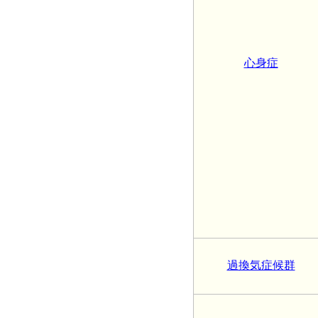
心身症
過換気症候群