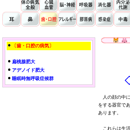
〔歯・口腔の病気〕
扁桃腺肥大
アデノイド肥大
睡眠時無呼吸症候群
人の顔の中に
をする器官で
あります。
これらは生活