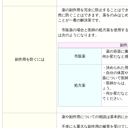
薬の副作用を完全に防止することはでき
然に防ぐことはできます。薬をのみはじ
ことが一番の解決策です。
市販薬の場合と医師の処方薬を使用する
は次のようになります。
副作
薬の容器に書
市販薬
何か変だなと
副作用を防ぐには
・決められた
・自分の体質
薬について医
・医師からは
処方薬
ょう。
・何か変だな
てください。
薬や副作用についての相談は基本的にか
不幸にも重大な副作用の被害を受けてし