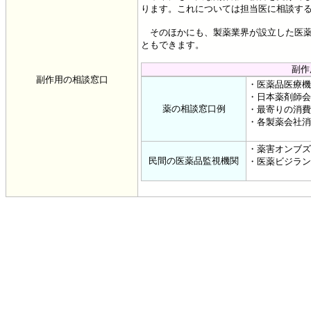
ります。これについては担当医に相談す
そのほかにも、製薬業界が設立した医薬
ともできます。
副作
副作用の相談窓口
・医薬品医療機器総合機
・日本薬剤師会中央
薬の相談窓口例
・最寄りの消費
・各製薬会社消
・薬害オンブズパースン
民間の医薬品監視機関
・医薬ビジランスセンタ