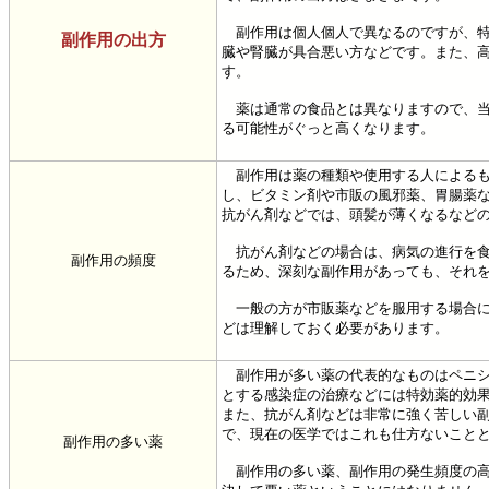
副作用は個人個人で異なるのですが、特
副作用の出方
臓や腎臓が具合悪い方などです。また、
す。
薬は通常の食品とは異なりますので、当
る可能性がぐっと高くなります。
副作用は薬の種類や使用する人によるも
し、ビタミン剤や市販の風邪薬、胃腸薬
抗がん剤などでは、頭髪が薄くなるなど
抗がん剤などの場合は、病気の進行を食
副作用の頻度
るため、深刻な副作用があっても、それ
一般の方が市販薬などを服用する場合に
どは理解しておく必要があります。
副作用が多い薬の代表的なものはペニシ
とする感染症の治療などには特効薬的効
また、抗がん剤などは非常に強く苦しい
で、現在の医学ではこれも仕方ないこと
副作用の多い薬
副作用の多い薬、副作用の発生頻度の高