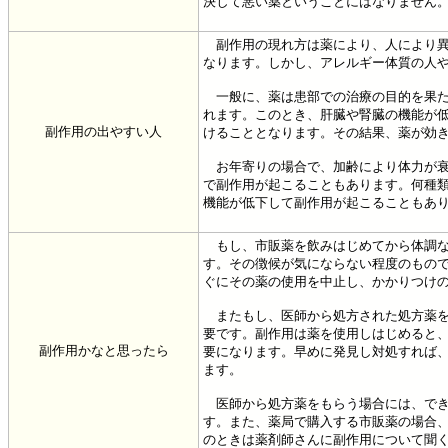
決して悪い薬ということにはなりません
副作用の現れ方は薬により、人により異
なります。しかし、アレルギー体質の人
一般に、薬は患部での治療の目的を果た
れます。このとき、肝臓や腎臓の機能が
副作用の出やすい人
けることとなります。その結果、薬が効
お年寄りの場合で、加齢により体力が衰
で副作用が起こることもあります。何種
機能が低下して副作用が起こることもあ
もし、市販薬を飲みはじめてから体調な
す。その徴候が気にならない程度のもの
ぐにその薬の使用を中止し、かかりつけ
またもし、医師から処方された処方薬を
要です。副作用は薬を使用しはじめると
副作用かなと思ったら
要になります。早めに発見し対処すれば
ます。
医師から処方薬をもらう場合には、でき
す。また、薬局で購入する市販薬の場合
のときは薬剤師さんに副作用について聞