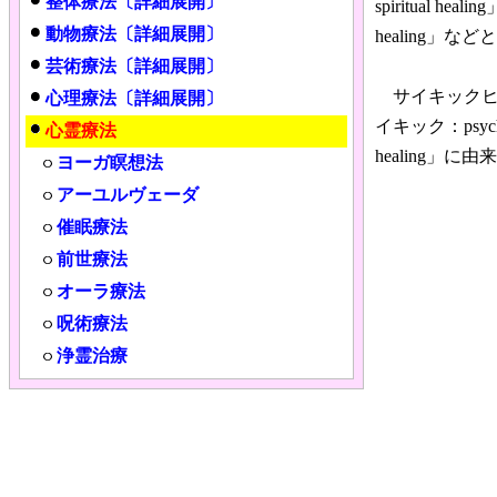
整体療法〔詳細展開〕
spiritual 
動物療法〔詳細展開〕
healing」
芸術療法〔詳細展開〕
サイキックヒ
心理療法〔詳細展開〕
イキック：ps
心霊療法
healing」に
ヨーガ瞑想法
アーユルヴェーダ
催眠療法
前世療法
オーラ療法
呪術療法
浄霊治療