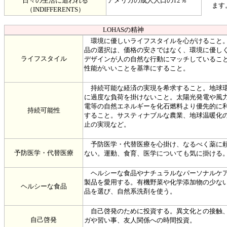
日々の生活に追われる
アメリカの成人人口の12％
ます
（INDIFFERENTS）
LOHASの精神
環境に優しいライフスタイルを心がけること
品の選択は、価格の安さではなく、環境に優し
ライフスタイル
デザインが人の自然な行動にマッチしているこ
性能がいいことを基準にすること。
持続可能な経済の実現を希求すること。地球
に過度な負荷を掛けないこと。太陽光発電や風
電等の自然エネルギーを化石燃料より優先的に
持続可能性
すること。サスティナブルな農業、地球温暖化
止の実現など。
予防医学・代替医療を心掛け、なるべく薬に
予防医学・代替医療
ない。運動、食育、医学についても気に掛ける
ヘルシーな食品やナチュラルなパーソナルケ
製品を愛用する。有機野菜や化学添加物の少な
ヘルシーな食品
品を選び、自然系洗剤を使う。
自己啓発のために投資する。異文化との接触
自己啓発
ガや習い事、友人関係への時間投資。