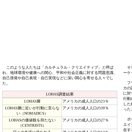
このような人たちは「カルチュラル・クリエイティブ」と呼ば
そし
れ、地球環境や健康への関心、平和や社会正義に対する問題意識、
ーケ
自己啓発や自己表現・自己実現などに深い関心を寄せる人々でし
フリ
た。
カの
に対
LOHAS調査結果
行動
LOHAS層
アメリカの成人人口の23％
した
LOHAS層に近いが行動に至らな
アメリカの成人人口の39％
った
い（NOMADICS）
ポー
LOHASの価値観を持たない
アメリカの成人人口の27％
エイ
（CENTRISTS）
在す