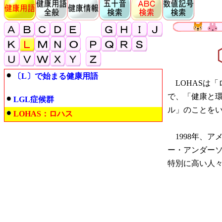
〔
〔L〕で始まる健康用語
LOHASは「
で、「健康と
LGL症候群
ル」のことを
LOHAS：ロハス
1998年、ア
ー・アンダーソ
特別に高い人