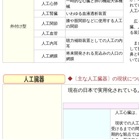
一時的な心臓と肺の機能大体機
人工心肺
れて
械
人工
人工腎臓
いわゆる血液透析装置
膝や股関節などに使用する人工
広く
人工関節
外付け型
の関節
臓、
る装
人工血管
聴力補助装置としての人工の内
また
人工内耳
耳
して
将来開発される見込みの人口の
鼻と
人工網膜
網膜
いて
◆〔主な人工臓器〕の現状につ
現在の日本で実用化されている
人工心臓は、
現状での人工
受けるまでの
期的な観点で