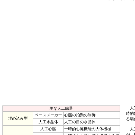
人工
主な人工臓器
時的
ペースメーカー
心臓の拍動の制御
埋め込み型
る場
人工水晶体
人工の目の水晶体
人工心臓
一時的心臓機能の大体機械
人工
が、