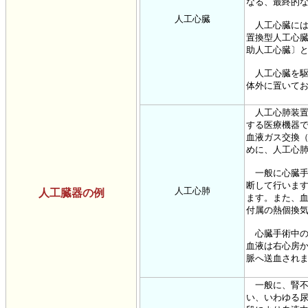
なる、最終的
人工心臓
人工心臓には
置換型人工心
助人工心臓〕
人工心臓を駆
体外に置いて
人工心肺装置
する医療機器
血液ガス交換
めに、人工心
一般に心臓手
断して行いま
人工心肺
人工臓器の例
ます。また、
付属の熱個換
心臓手術中の
血液は右心房
脈へ送血され
一般に、腎不
い、いわゆる