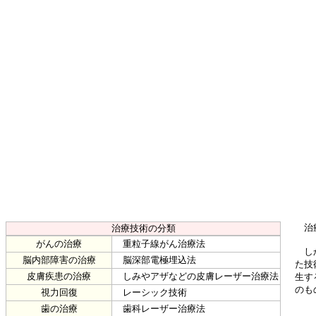
治療
治療技術の分類
がんの治療
重粒子線がん治療法
しか
脳内部障害の治療
脳深部電極埋込法
た技
皮膚疾患の治療
しみやアザなどの皮膚レーザー治療法
生す
のも
視力回復
レーシック技術
歯の治療
歯科レーザー治療法