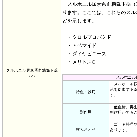
スルホニル尿素系血糖降下薬（2
ります。ここでは、これらのスル
どを示します。
・クロルプロパミド
・アベマイド
・ダイヤビニーズ
・メリトスC
スルホニル尿素系血糖降下薬
（2）
スルホニル
スルホニル尿
泌を促進する
特色・効用
す。
低血糖、再生
副作用
副作用がでる
ゴーヤ料理や
飲み合わせ
あります。