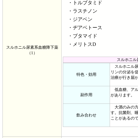
・トルブタミド
・ラスチノン
・ジアベン
・ヂアベトース
・ブタマイド
・メリトスD
スルホニル尿素系血糖降下薬
（1）
スルホニル
スルホニル尿
リンの分泌を
特色・効用
治療が行き届
低血糖、アル
副作用
があります。
大酒のみの方
す。抗菌剤、
飲み合わせ
ことがあるの