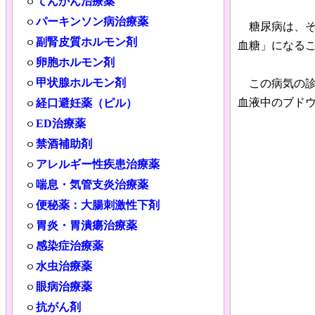
てんかん治療薬
パーキンソン病治療薬
糖尿病は、そ
副腎皮質ホルモン剤
血糖」になる
卵胞ホルモン剤
甲状腺ホルモン剤
この病気の診
血液中のブド
経口避妊薬（ピル）
ED治療薬
禁酒補助剤
アレルギー性疾患治療薬
喘息・気管支炎治療薬
便秘薬：大腸刺激性下剤
胃炎・胃潰瘍治療薬
感染症治療薬
水虫治療薬
眼病治療薬
抗がん剤