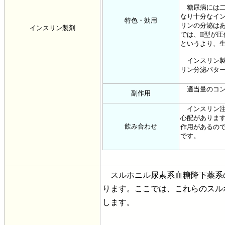
糖尿病には二
なり十分なイン
特色・効用
リンの分泌は
インスリン製剤
では、II型が
というより、
インスリン製
リン分泌パタ
適当量のコン
副作用
インスリン注
心配がありま
飲み合わせ
作用があるの
です。
スルホニル尿素系血糖降下薬系の
ります。ここでは、これらのスル
します。