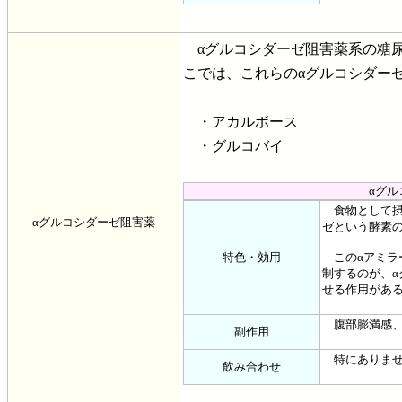
αグルコシダーゼ阻害薬系の糖尿
こでは、これらのαグルコシダー
・アカルボース
・グルコバイ
αグ
食物として摂
αグルコシダーゼ阻害薬
ゼという酵素
特色・効用
このαアミラ
制するのが、
せる作用があ
腹部膨満感、
副作用
特にありませ
飲み合わせ