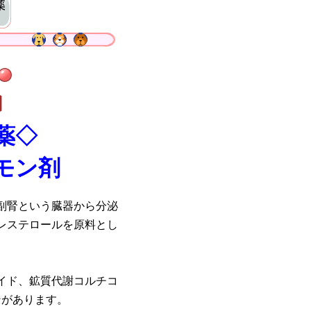
〕
薬◇
モン剤
副腎という臓器から分泌
レステロールを原料とし
イド、鉱質代謝コルチコ
ンがあります。