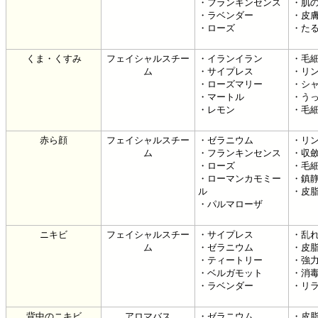
・フランキンセンス
・肌
・ラベンダー
・皮
・ローズ
・た
くま・くすみ
フェイシャルスチー
・イランイラン
・毛
ム
・サイプレス
・リ
・ローズマリー
・シ
・マートル
・う
・レモン
・毛
赤ら顔
フェイシャルスチー
・ゼラニウム
・リ
ム
・フランキンセンス
・収
・ローズ
・毛
・ローマンカモミー
・鎮
ル
・皮
・パルマローザ
ニキビ
フェイシャルスチー
・サイプレス
・乱
ム
・ゼラニウム
・皮
・ティートリー
・強
・ベルガモット
・消
・ラベンダー
・リ
背中のニキビ
アロマバス
・ゼラニウム
・皮