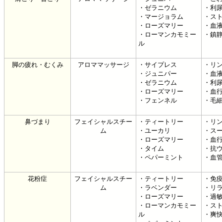
・ゼラニウム
・利
・マージョラム
・ス
・ローズマリー
・血
・ローマンカモミー
・鎮
ル
脚の疲れ・むくみ
アロママッサージ
・サイプレス
・リ
・ジュニパー
・血
・ゼラニウム
・利
・ローズマリー
・血
・フェンネル
・毛
鼻づまり
フェイシャルスチー
・ティートリー
・リ
ム
・ユーカリ
・ス
・ローズマリー
・血
・タイム
・抗
・ペパーミント
・血
花粉症
フェイシャルスチー
・ティートリー
・免
ム
・ラベンダー
・リ
・ローズマリー
・過
・ローマンカモミー
・ス
ル
・爽