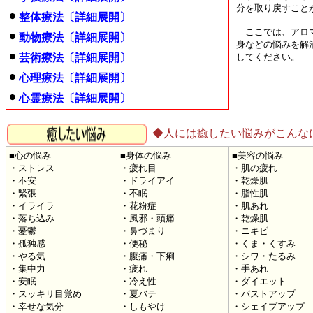
分を取り戻すこと
整体療法〔詳細展開〕
ここでは、アロマ
動物療法〔詳細展開〕
身などの悩みを解
芸術療法〔詳細展開〕
してください。
心理療法〔詳細展開〕
心霊療法〔詳細展開〕
◆人には癒したい悩みがこんな
■心の悩み
■身体の悩み
■美容の悩み
・ストレス
・疲れ目
・肌の疲れ
・不安
・ドライアイ
・乾燥肌
・緊張
・不眠
・脂性肌
・イライラ
・花粉症
・肌あれ
・落ち込み
・風邪・頭痛
・乾燥肌
・憂鬱
・鼻づまり
・ニキビ
・孤独感
・便秘
・くま・くすみ
・やる気
・腹痛・下痢
・シワ・たるみ
・集中力
・疲れ
・手あれ
・安眠
・冷え性
・ダイエット
・スッキリ目覚め
・夏バテ
・バストアップ
・幸せな気分
・しもやけ
・シェイプアップ