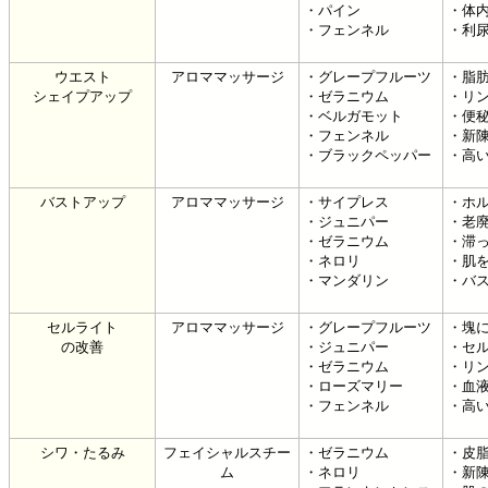
・パイン
・体
・フェンネル
・利
ウエスト
アロママッサージ
・グレープフルーツ
・脂
シェイプアップ
・ゼラニウム
・リ
・ベルガモット
・便
・フェンネル
・新
・ブラックペッパー
・高
バストアップ
アロママッサージ
・サイプレス
・ホ
・ジュニパー
・老
・ゼラニウム
・滞
・ネロリ
・肌
・マンダリン
・バ
セルライト
アロママッサージ
・グレープフルーツ
・塊
の改善
・ジュニパー
・セ
・ゼラニウム
・リ
・ローズマリー
・血
・フェンネル
・高
シワ・たるみ
フェイシャルスチー
・ゼラニウム
・皮
ム
・ネロリ
・新