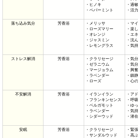
・ヒノキ
・過
・ペパーミント
・活
落ち込み気分
芳香浴
・メリッサ
・マ
・ローズマリー
・楽
・オレンジ
・エ
・ジャスミン
・沈
・レモングラス
・気
ストレス解消
芳香浴
・クラリセージ
・気
・ゼラニウム
・気
・マージョラム
・興
・ラベンダー
・鎮
・ローズ
・心
不安解消
芳香浴
・イランイラン
・ア
・フランキンセンス
・呼
・ベルガモット
・ゆ
・ラベンダー
・気
・シダーウッド
・潜
安眠
芳香浴
・クラリセージ
・緊
・サンダルウッド
・高