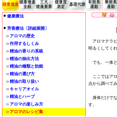
健康療法
芳香療法〔詳細展開〕
アロマの歴史
アロマテラピ
作用するしくみ
明るくしてく
精油の香りの系統
精油の抽出方法
でも、一体ど
精油の種類と効能
精油の選び方
ここではアロ
精油の取り扱い
点から調べて
キャリアオイル
精油とハーブ
身体だけでな
アロマの楽しみ方
す。
アロマのレシピ集