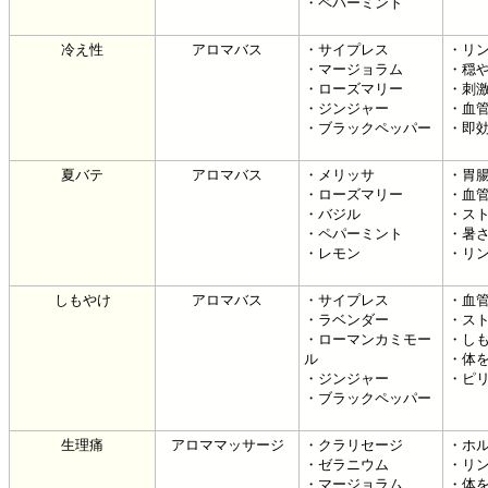
・ペパーミント
冷え性
アロマバス
・サイプレス
・リ
・マージョラム
・穏
・ローズマリー
・刺
・ジンジャー
・血
・ブラックペッパー
・即
夏バテ
アロマバス
・メリッサ
・胃
・ローズマリー
・血
・バジル
・ス
・ペパーミント
・暑
・レモン
・リ
しもやけ
アロマバス
・サイプレス
・血
・ラベンダー
・ス
・ローマンカミモー
・し
ル
・体
・ジンジャー
・ピ
・ブラックペッパー
生理痛
アロママッサージ
・クラリセージ
・ホ
・ゼラニウム
・リ
・マージョラム
・体