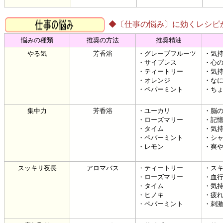
◆〔仕事の悩み〕に効くレシピ
悩みの種類
推奨の方法
推奨精油
やる気
芳香浴
・グレープフルーツ
・気
・サイプレス
・心
・ティートリー
・気
・オレンジ
・な
・ペパーミント
・ち
集中力
芳香浴
・ユーカリ
・脳
・ローズマリー
・記
・タイム
・気
・ペパーミント
・シ
・レモン
・爽
スッキリ夜長
アロマバス
・ティートリー
・ス
・ローズマリー
・血
・タイム
・気
・ヒノキ
・疲
・ペパーミント
・刺