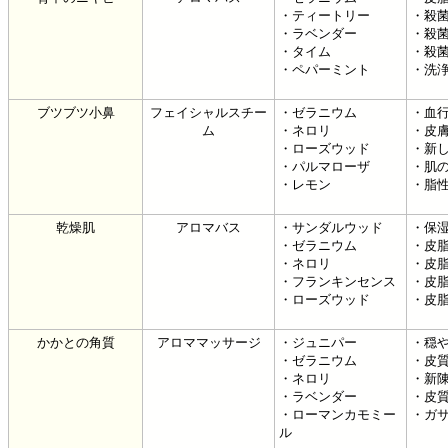
・ティートリー
・殺
・ラベンダー
・殺
・タイム
・殺
・ペパーミント
・洗
ブツブツ小鼻
フェイシャルスチー
・ゼラニウム
・血
ム
・ネロリ
・皮
・ローズウッド
・新
・パルマローザ
・肌
・レモン
・脂
乾燥肌
アロマバス
・サンダルウッド
・保
・ゼラニウム
・皮
・ネロリ
・皮
・フランキンセンス
・皮
・ローズウッド
・皮
かかとの角質
アロママッサージ
・ジュニパー
・穏
・ゼラニウム
・皮
・ネロリ
・新
・ラベンダー
・皮
・ローマンカモミー
・ガ
ル