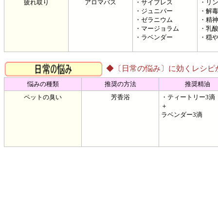
疲れ取り
アロマバス
・サイプレス
・リ
・ジュニパー
・解
・ゼラニウム
・精
・マージョラム
・乳
・ラベンダー
・穏
◆〔日常の悩み〕に効くレシピ
悩みの種類
推奨の方法
推奨精油
ペットの臭い
芳香浴
・ティートリー3滴
＋
ラベンダー3滴