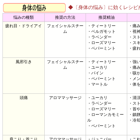
◆〔身体の悩み〕に効くレシピ
悩みの種類
推奨の方法
推奨精油
疲れ目・ドライアイ
フェイシャルスチー
・ティートリー
・痛
ム
・ベルガモット
・視
・ラベンダー
・ス
・ローズマリー
・ス
・ペパーミント
・疲
風邪引き
フェイシャルスチー
・ティートリー
・強
ム
・ユーカリ
・痛
・パイン
・咳
・ペパーミント
・メ
・マートル
・体
頭痛
アロママッサージ
・ユーカリ
・清
・ラベンダー
・ス
・ローズマリー
・首
・ローマンカモミー
・鎮
ル
・冷
・ペパーミント
肩こり・首こり
アロママッサージ
・ジュニパー
・こ