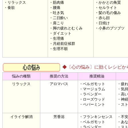
・リラックス
・筋肉痛
・かかとの角質
・食欲
・腰痛
・セルライト
・吐き気
・髪の毛の傷み
・二日酔い
・赤ら顔
・肩こり
・日焼け
・脚の疲れとむくみ
・小鼻のブツブツ
・ダイエット
・生理痛
・月経前症候群
・生理不順
◆〔心の悩み〕に効くレシピか
悩みの種類
推奨の方法
推奨精油
リラックス
アロマバス
・ベルガモット
・疲
・マージョラム
・気
・ラベンダー
・高
・ローズウッド
・神
・ペパーミント
・ス
イライラ解消
芳香浴
・フランキンセンス
・不
・ベルガモット
・あ
・ラベンダー
・ス