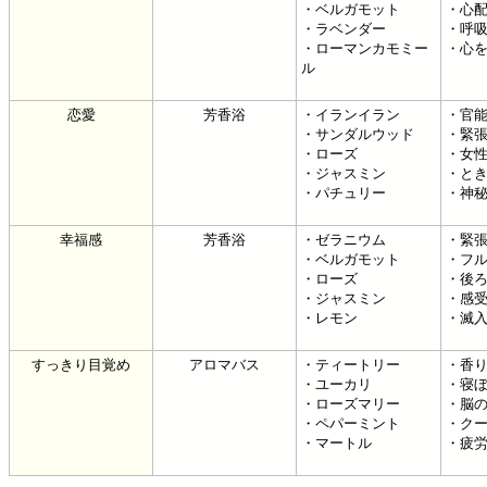
・ベルガモット
・心
・ラベンダー
・呼
・ローマンカモミー
・心
ル
恋愛
芳香浴
・イランイラン
・官
・サンダルウッド
・緊
・ローズ
・女
・ジャスミン
・と
・パチュリー
・神
幸福感
芳香浴
・ゼラニウム
・緊
・ベルガモット
・フ
・ローズ
・後
・ジャスミン
・感
・レモン
・滅
すっきり目覚め
アロマバス
・ティートリー
・香
・ユーカリ
・寝
・ローズマリー
・脳
・ペパーミント
・ク
・マートル
・疲