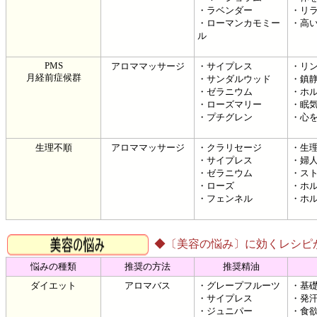
・ラベンダー
・リ
・ローマンカモミー
・高
ル
PMS
アロママッサージ
・サイプレス
・リ
月経前症候群
・サンダルウッド
・鎮
・ゼラニウム
・ホ
・ローズマリー
・眠
・プチグレン
・心
生理不順
アロママッサージ
・クラリセージ
・生
・サイプレス
・婦
・ゼラニウム
・ス
・ローズ
・ホ
・フェンネル
・ホ
◆〔美容の悩み〕に効くレシピ
悩みの種類
推奨の方法
推奨精油
ダイエット
アロマバス
・グレープフルーツ
・基
・サイプレス
・発
・ジュニパー
・食