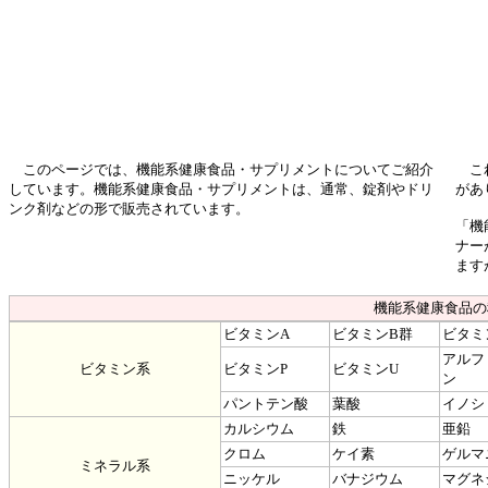
このページでは、機能系健康食品・サプリメントについてご紹介
これ
しています。機能系健康食品・サプリメントは、通常、錠剤やドリ
があ
ンク剤などの形で販売されています。
「機
ナー
ます
機能系健康食品の
ビタミンA
ビタミンB群
ビタミ
アルフ
ビタミン系
ビタミンP
ビタミンU
ン
パントテン酸
葉酸
イノシ
カルシウム
鉄
亜鉛
クロム
ケイ素
ゲルマ
ミネラル系
ニッケル
バナジウム
マグネ