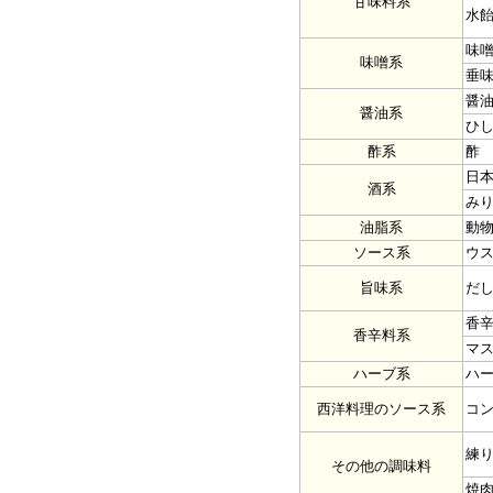
甘味料系
水
味
味噌系
垂
醤
醤油系
ひ
酢系
酢
日
酒系
み
油脂系
動
ソース系
ウ
旨味系
だ
香
香辛料系
マ
ハーブ系
ハ
西洋料理のソース系
コ
練
その他の調味料
焼