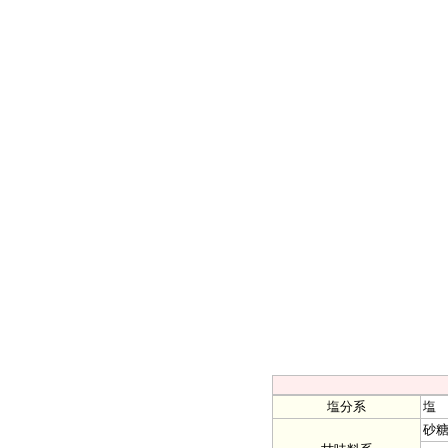
塩分系
塩
砂