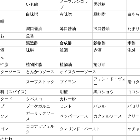
メープルシロッ
飴
いも飴
黒砂糖
プ
噌
白味噌
赤味噌
豆味噌
白あら
味噌
油
濃口醤油
薄口醤油
淡口醤油
たまり
しお
魚醤
醸造酢
合成酢
穀物酢
米酢
本酒
味醂
雑酒
赤酒
泡盛
りん
物性脂
植物性脂
植物油
揚げ油
スターソース
とんかつソース
オイスターーソース
フォン・ド・ヴォ
し
スープストック
ブイヨン
湯（タ
ー
辛料（スパイス）
胡椒
黒コショウ
白コシ
スタード
タバスコ
カレー粉
ーブ
ブーケガルニ
ミント
バジル
パセリ
ガーリックソー
ンソメ
ペッパーソース
カクテルソース
クリー
ス
ココナッツミル
りゴマ
タマリンド・ペースト
ケチャ
ク
肉のたれ