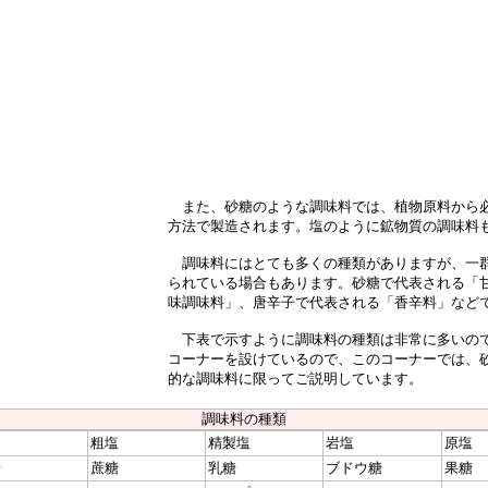
また、砂糖のような調味料では、植物原料から
方法で製造されます。塩のように鉱物質の調味料
調味料にはとても多くの種類がありますが、一
られている場合もあります。砂糖で代表される「
味調味料」、唐辛子で代表される「香辛料」など
下表で示すように調味料の種類は非常に多いの
コーナーを設けているので、このコーナーでは、
的な調味料に限ってご説明しています。
調味料の種類
粗塩
精製塩
岩塩
原塩
糖
蔗糖
乳糖
ブドウ糖
果糖