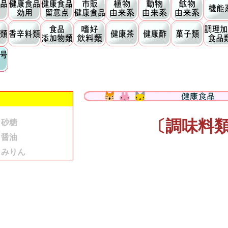
〔調味料
砂糖
醤油
みりん