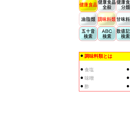
調味料類とは
食塩
味噌
酢