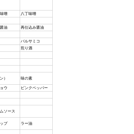
味噌
八丁味噌
醤油
再仕込み醤油
バルサミコ
煎り酒
ン）
味の素
ョウ
ピンクペッパー
ムソース
ップ
ラー油