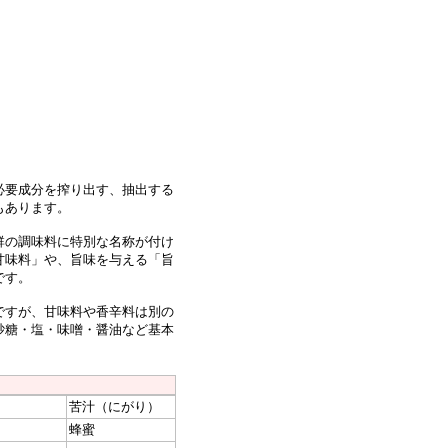
必要成分を搾り出す、抽出する
もあります。
群の調味料に特別な名称が付け
甘味料」や、旨味を与える「旨
です。
ですが、甘味料や香辛料は別の
砂糖・塩・味噌・醤油など基本
苦汁（にがり）
蜂蜜