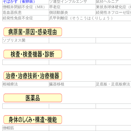
そばかす（雀卵斑）
ソ連型インフルエンザ
鼠径ヘルニア
僧帽弁閉鎖不全症（MR）
早老症
巣状糸球体硬化症（F
造血器疾患
側頭動脈炎
続発性ネフローゼ症
続発性免疫不全症
爪甲剥離症（そうこうはくりしょう ）
ソブリヌス菌
相補療法
臓器移植
足底板・足底板療法
僧帽筋