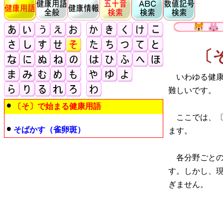
〔
いわゆる健康
難しいです。
〔そ〕で始まる健康用語
ここでは、〔
そばかす（雀卵斑）
ます。
各分野ごとの
す。しかし、
ぎません。