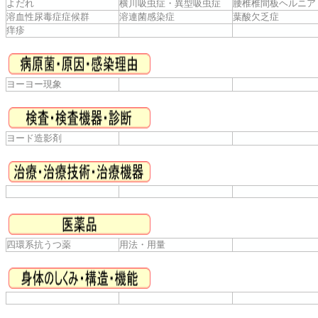
よだれ
横川吸虫症・異型吸虫症
腰椎椎間板ヘルニア
溶血性尿毒症症候群
溶連菌感染症
葉酸欠乏症
痒疹
ヨーヨー現象
ヨード造影剤
四環系抗うつ薬
用法・用量