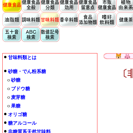
甘味料類とは
〔
砂糖・でん粉系糖
砂糖
ブドウ糖
麦芽糖
果糖
オリゴ糖
糖アルコール
非糖質系天然甘味料