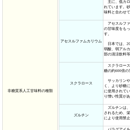
主に、低カロ
れています。
味料と合わせ
アセスルファム
の甘味度をも
す。
アセスルファムカリウム
日本では、20
弱酸、弱アル
部の清涼飲料
スクラロース
糖の約600倍
サッカリンや
スクラロース
く、より砂糖
非糖質系人工甘味料の種類
に使用されて
り憎い性質が
ズルチンは、砂
されるため、
ズルチン
により使用禁
パラグアイを