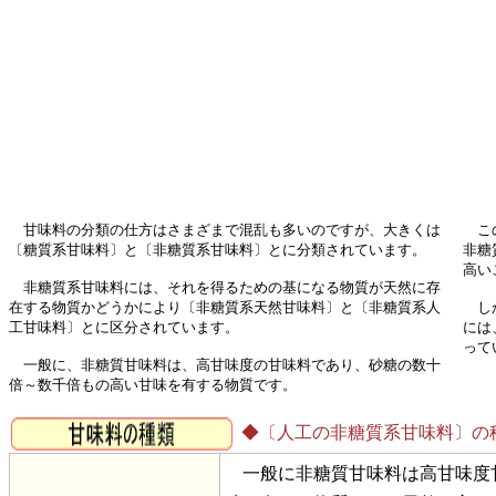
甘味料の分類の仕方はさまざまで混乱も多いのですが、大きくは
この
〔糖質系甘味料〕と〔非糖質系甘味料〕とに分類されています。
非糖
高い
非糖質系甘味料には、それを得るための基になる物質が天然に存
在する物質かどうかにより〔非糖質系天然甘味料〕と〔非糖質系人
しか
工甘味料〕とに区分されています。
には
って
一般に、非糖質甘味料は、高甘味度の甘味料であり、砂糖の数十
倍～数千倍もの高い甘味を有する物質です。
◆〔人工の非糖質系甘味料〕の
一般に非糖質甘味料は高甘味度