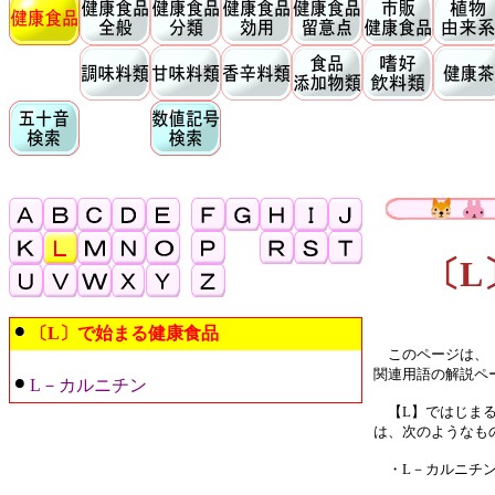
〔L
〔L〕で始まる健康食品
このページは、【
関連用語の解説ペ
L－カルニチン
【L】ではじまる
は、次のようなも
・L－カルニチ