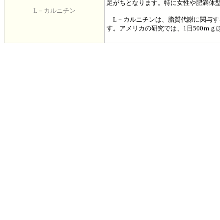
足がちとなります。特に女性や肥満体
L－カルニチン
L－カルニチンは、脂質代謝に関与す
す。アメリカの研究では、1日500ｍ