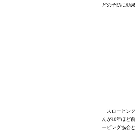
どの予防に効
スローピング
んが10年ほど
ーピング協会