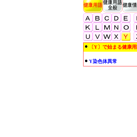
〔Y〕で始まる健康用
Y染色体異常