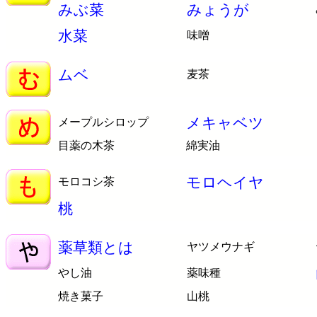
みぶ菜
みょうが
水菜
味噌
ムベ
麦茶
メキャベツ
メープルシロップ
目薬の木茶
綿実油
モロヘイヤ
モロコシ茶
桃
薬草類とは
ヤツメウナギ
やし油
薬味種
焼き菓子
山桃