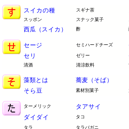
スイカの種
スギナ茶
スッポン
スナック菓子
西瓜（スイカ）
酢
セージ
セミハードチーズ
セリ
ゼリー
清酒
清涼飲料
藻類とは
蕎麦（そば）
そら豆
素材別菓子
タアサイ
ターメリック
ダイダイ
タコ
タラ
タラバガニ