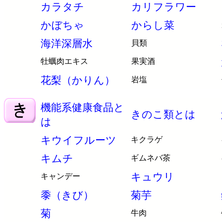
カラタチ
カリフラワー
かぼちゃ
からし菜
海洋深層水
貝類
牡蠣肉エキス
果実酒
花梨（かりん）
岩塩
機能系健康食品と
きのこ類とは
は
キウイフルーツ
キクラゲ
キムチ
ギムネバ茶
キュウリ
キャンデー
黍（きび）
菊芋
菊
牛肉