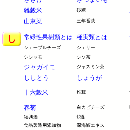
雑穀米
砂糖
山東菜
三年番茶
常緑性果樹類とは
種実類とは
シェーブルチーズ
シェリー
シシャモ
シソ茶
ジャガイモ
ジャスミン茶
ししとう
しょうが
十六穀米
椎茸
春菊
白カビチーズ
紹興酒
焼酎
食品製造用添加物
深海鮫エキス