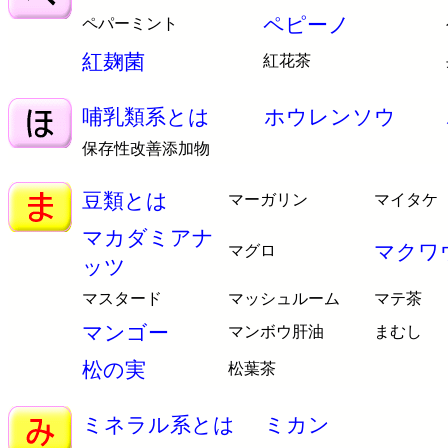
ペピーノ
ペパーミント
紅麹菌
紅花茶
哺乳類系とは
ホウレンソウ
保存性改善添加物
豆類とは
マーガリン
マイタケ
マカダミアナ
マクワ
マグロ
ッツ
マスタード
マッシュルーム
マテ茶
マンゴー
マンボウ肝油
まむし
松の実
松葉茶
ミネラル系とは
ミカン