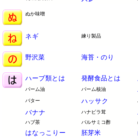
ぬか味噌
ネギ
練り製品
野沢菜
海苔・のり
ハーブ類とは
発酵食品とは
パーム油
パーム核油
ハッサク
バター
バナナ
ハナビラ茸
ハブ茶
バルサミコ酢
はなっこりー
胚芽米