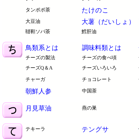
たけのこ
タンポポ茶
大薯（だいしょ）
大豆油
韃靼ソバ茶
鱈肝油
鳥類系とは
調味料類とは
チーズの製法
チーズの食べ頃
チーズQ＆A
チーズいろいろ
チャーガ
チョコレート
朝鮮人参
中国茶
月見草油
燕の巣
テングサ
テキーラ