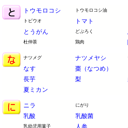
トウモロコシ
トウモロコシ油
トマト
トビウオ
とうがん
どぶろく
杜仲茶
鶏肉
ナツメヤシ
ナツメグ
なす
棗（なつめ）
長芋
梨
夏ミカン
ニラ
にがり
乳酸
乳酸菌
人参
乳幼児用菓子