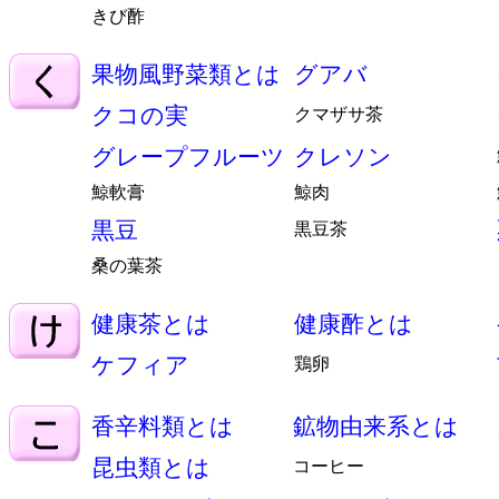
きび酢
果物風野菜類とは
グアバ
クコの実
クマザサ茶
グレープフルーツ
クレソン
鯨軟膏
鯨肉
黒豆
黒豆茶
桑の葉茶
健康茶とは
健康酢とは
ケフィア
鶏卵
香辛料類とは
鉱物由来系とは
昆虫類とは
コーヒー