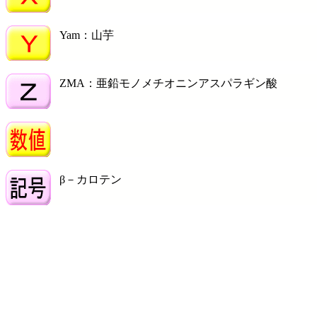
Yam：山芋
ZMA：亜鉛モノメチオニンアスパラギン酸
β－カロテン