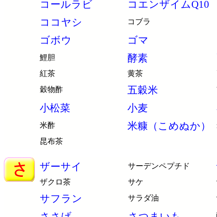
コールラビ
コエンザイムQ10
ココヤシ
コブラ
ゴボウ
ゴマ
酵素
鯉胆
紅茶
黄茶
五穀米
穀物酢
小松菜
小麦
米糠（こめぬか）
米酢
昆布茶
ザーサイ
サーデンペプチド
ザクロ茶
サケ
サフラン
サラダ油
ささげ
さつまいも