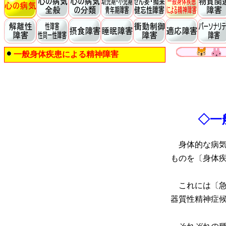
一般身体疾患による精神障害
◇一
身体的な病気
ものを〔身体
これには〔急
器質性精神症候