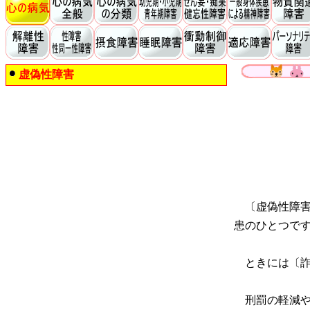
虚偽性障害
〔虚偽性障害
患のひとつで
ときには〔詐
刑罰の軽減や