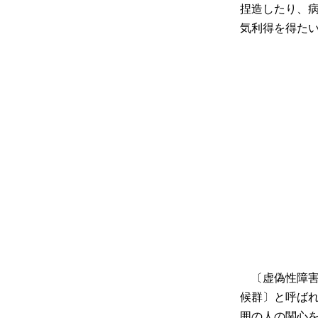
捏造したり、
気利得を得た
〔虚偽性障害
候群〕と呼ば
囲の人の関心