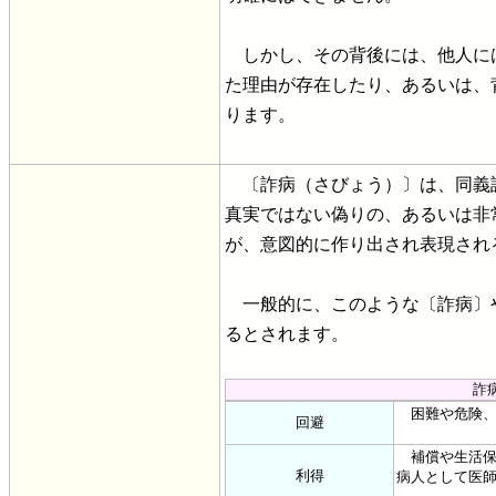
しかし、その背後には、他人に
た理由が存在したり、あるいは、
ります。
〔詐病（さびょう）〕は、同義
真実ではない偽りの、あるいは非
が、意図的に作り出され表現され
一般的に、このような〔詐病〕
るとされます。
詐
困難や危険、
回避
補償や生活保
利得
病人として医