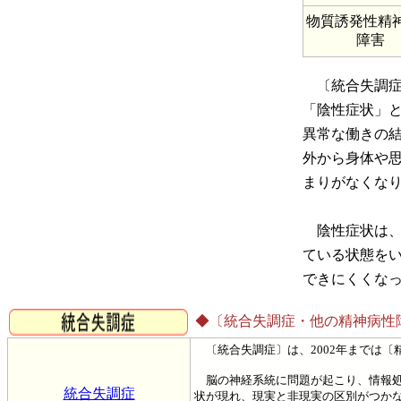
物質誘発性精
障害
〔統合失調症
「陰性症状」
異常な働きの
外から身体や
まりがなくな
陰性症状は、
ている状態を
できにくくな
◆〔統合失調症・他の精神病性
〔統合失調症〕は、2002年までは〔
脳の神経系統に問題が起こり、情報処
統合失調症
状が現れ、現実と非現実の区別がつか