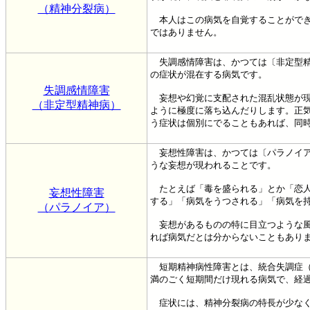
（精神分裂病）
本人はこの病気を自覚することができ
ではありません。
失調感情障害は、かつては〔非定型精
の症状が混在する病気です。
失調感情障害
妄想や幻覚に支配された混乱状態が現
（非定型精神病）
ように極度に落ち込んだりします。正
う症状は個別にでることもあれば、同
妄想性障害は、かつては〔パラノイア
うな妄想が現われることです。
たとえば「毒を盛られる」とか「恋人
妄想性障害
する」「病気をうつされる」「病気を
（パラノイア）
妄想があるものの特に目立つような風
れば病気だとは分からないこともあり
短期精神病性障害とは、統合失調症（
満のごく短期間だけ現れる病気で、経
症状には、精神分裂病の特長が少なく