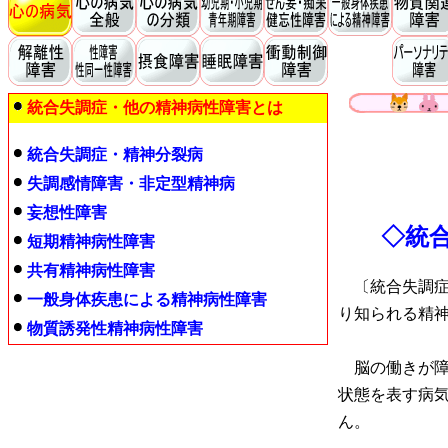
統合失調症・他の精神病性障害とは
統合失調症・精神分裂病
失調感情障害・非定型精神病
妄想性障害
◇統
短期精神病性障害
共有精神病性障害
〔統合失調症
一般身体疾患による精神病性障害
り知られる精
物質誘発性精神病性障害
脳の働きが障
状態を表す病
ん。