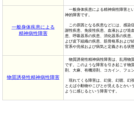
一般身体疾患による精神病性障害とい
神的障害です。
この原因となる疾患などには、感染症
一般身体疾患による
謝性疾患、免疫性疾患、血液および造
精神病性障害
患、呼吸器系の疾患、消化器系の疾患
よび皮下組織の疾患、筋骨格系および
官系や兆候および病気と定義される状
物質誘発性精神病性障害は、乱用物質
です。このような障害を引き起こす物
剤、大麻、有機溶剤、コカイン、フェ
物質誘発性精神病性障害
現れてくる障害は、幻覚、幻聴、幻視
とえば小動物やこびとが見えるとかい
ように感じるという障害です。