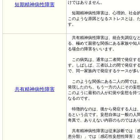
けではありません。
短期精神病性障害
短期精神病性障害は、心理的、社会的
このような原因となるストレスとは、
す。
共有精神病性障害は、統合失調症など
る、極めて親密な関係にある家族や知
る場合の障害をいいます。
この病気は、通常は二者間で発症する
す。しばしば、三者以上の間で発症す
で、同一家族内で発症するケースが多
このような関係にある二人の間では、
発現したのち、もう一方の人にその妄
共有精神病性障害
このように最初の人が幻覚や妄想を持
なるのです。
特徴的なのは、後から発症する人は、
るという点です。妄想自体は一般の人
奇異で、ありえない内容のものではあ
共有精神病性障害は従来診断では〔感応
患分類）」では〔感応性妄想性障害〕