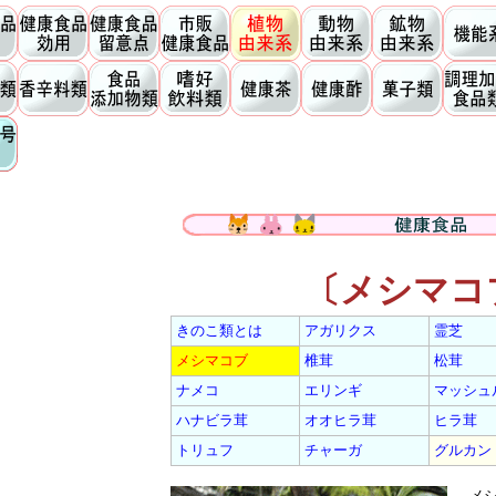
とは
〔メシマコ
きのこ類とは
アガリクス
霊芝
メシマコブ
椎茸
松茸
ナメコ
エリンギ
マッシュ
ハナビラ茸
オオヒラ茸
ヒラ茸
トリュフ
チャーガ
グルカン
メシ