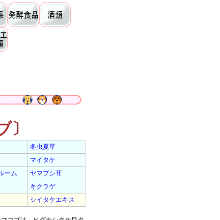
ブ〕
冬虫夏草
マイタケ
ルーム
ヤマブシ茸
キクラゲ
シイタケエキス
マコブは、ヒダナシタケ目タ