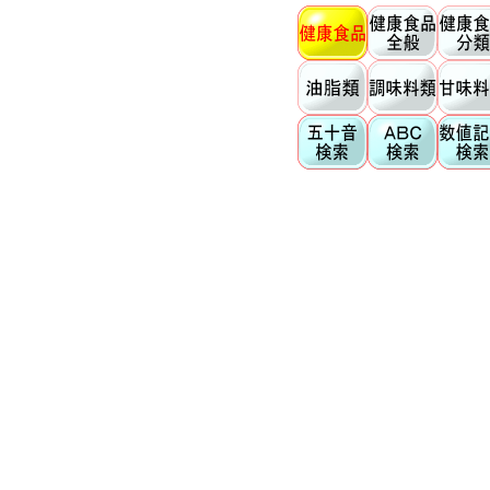
植物由来系健康食品
穀物類系
いも類系
豆類系
きのこ類系
藻類系
落葉性果樹類系
柑橘類系