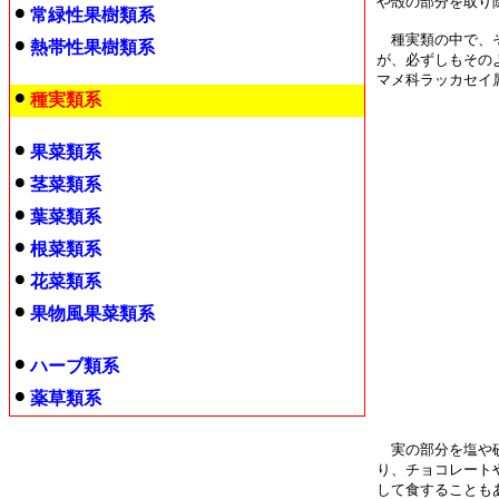
や殻の部分を取り
常緑性果樹類系
種実類の中で、そ
熱帯性果樹類系
が、必ずしもその
マメ科ラッカセイ
種実類系
果菜類系
茎菜類系
葉菜類系
根菜類系
花菜類系
果物風果菜類系
ハーブ類系
薬草類系
実の部分を塩や砂
り、チョコレート
して食することも