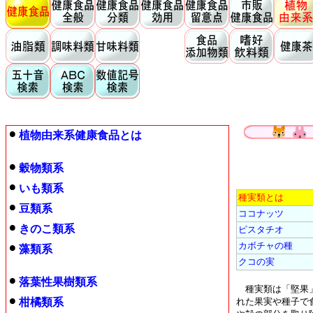
植物由来系健康食品とは
穀物類系
いも類系
種実類とは
豆類系
ココナッツ
きのこ類系
ピスタチオ
カボチャの種
藻類系
クコの実
落葉性果樹類系
種実類は「堅果」
柑橘類系
れた果実や種子で