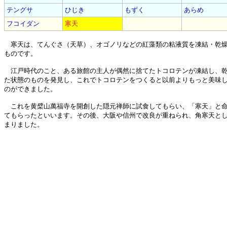
テングサ
ひじき
もずく
あらめ
フコイダン
寒天
寒天は、てんぐさ（天草）、オゴノリなどの紅藻類の粘液質を凍結・乾
ものです。
江戸時代のこと、ある旅館の主人が偶然に捨てたトコロテンが凍結し、
た状態のものを発見し、これでトコロテンをつくると以前よりもっと美味
のができました。
これを黄檗山萬福寺を開創した隠元禅師に試食してもらい、「寒天」と
てもらったといいます。その後、大阪や信州で改良が重ねられ、角寒天と
まりました。