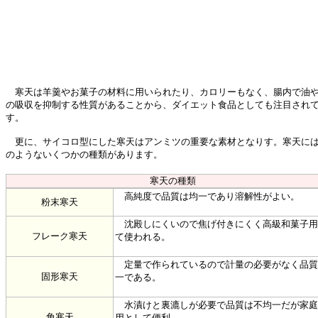
寒天は羊羹やお菓子の材料に用いられたり、カロリーもなく、腸内で油
の吸収を抑制する性質があることから、ダイエット食品としても注目され
す。
更に、サイコロ型にした寒天はアンミツの重要な素材となりす。寒天に
のようないくつかの種類があります。
寒天の種類
高純度で品質は均一であり溶解性がよい。
粉末寒天
沈殿しにくいので焦げ付きにくく高級和菓子用
フレーク寒天
て使われる。
定量で作られているので計量の必要がなく品質
固形寒天
一である。
水漬けと裏漉しが必要で品質は不均一だが家庭
角寒天
用として便利。