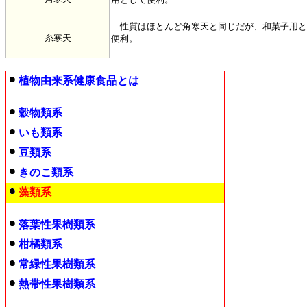
性質はほとんど角寒天と同じだが、和菓子用と
糸寒天
便利。
植物由来系健康食品とは
穀物類系
いも類系
豆類系
きのこ類系
藻類系
落葉性果樹類系
柑橘類系
常緑性果樹類系
熱帯性果樹類系