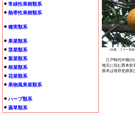
常緑性果樹類系
熱帯性果樹類系
種実類系
果菜類系
茎菜類系
（出典：フリー百
葉菜類系
江戸時代中期の頃
地元に住む西本於
根菜類系
原木は現存史跡及
花菜類系
果物風果菜類系
ハーブ類系
薬草類系