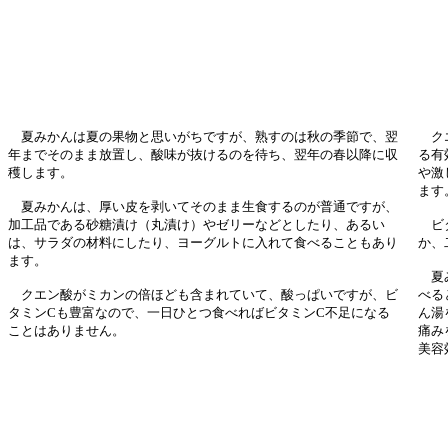
夏みかんは夏の果物と思いがちですが、熟すのは秋の季節で、翌
クエ
年までそのまま放置し、酸味が抜けるのを待ち、翌年の春以降に収
る有
穫します。
や激
ます
夏みかんは、厚い皮を剥いてそのまま生食するのが普通ですが、
加工品である砂糖漬け（丸漬け）やゼリーなどとしたり、あるい
ビタ
は、サラダの材料にしたり、ヨーグルトに入れて食べることもあり
か、
ます。
夏み
クエン酸がミカンの倍ほども含まれていて、酸っぱいですが、ビ
べる
タミンCも豊富なので、一日ひとつ食べればビタミンC不足になる
ん湯
ことはありません。
痛み
美容