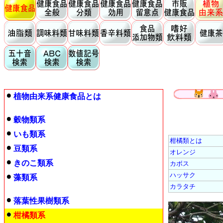
植物由来系健康食品とは
穀物類系
いも類系
柑橘類とは
豆類系
オレンジ
きのこ類系
カボス
ハッサク
藻類系
カラタチ
落葉性果樹類系
柑橘類系