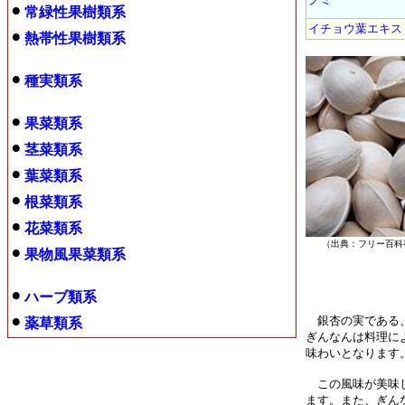
常緑性果樹類系
イチョウ葉エキス
熱帯性果樹類系
種実類系
果菜類系
茎菜類系
葉菜類系
根菜類系
花菜類系
（出典：フリー百
果物風果菜類系
ハーブ類系
銀杏の実である、
薬草類系
ぎんなんは料理に
味わいとなります
この風味が美味し
ます。また、ぎん