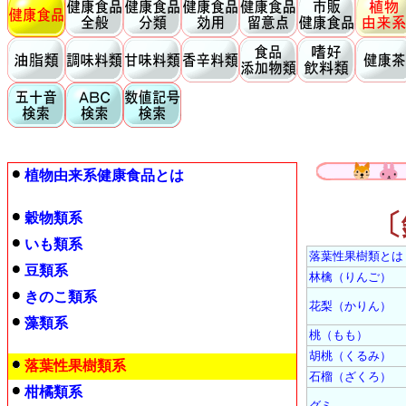
植物由来系健康食品とは
〔
穀物類系
いも類系
落葉性果樹類とは
豆類系
林檎（りんご）
きのこ類系
花梨（かりん）
藻類系
桃（もも）
胡桃（くるみ）
落葉性果樹類系
石榴（ざくろ）
柑橘類系
グミ