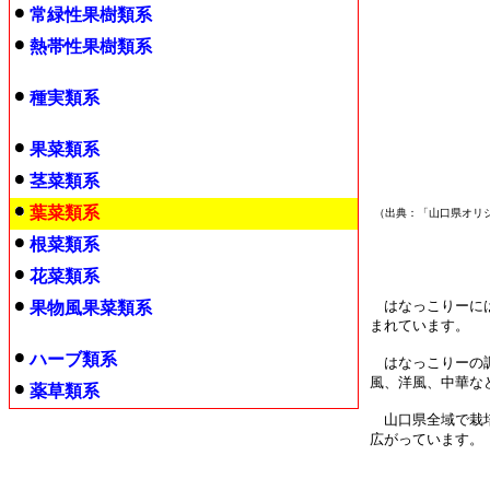
常緑性果樹類系
熱帯性果樹類系
種実類系
果菜類系
茎菜類系
葉菜類系
（出典：「山口県オリ
根菜類系
花菜類系
はなっこりーには
果物風果菜類系
まれています。
ハーブ類系
はなっこりーの調
風、洋風、中華な
薬草類系
山口県全域で栽培
広がっています。