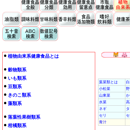
植物由来系健康食品とは
穀物類系
いも類系
葉菜類とは
白
豆類系
小松菜
野
きのこ類系
山東菜
か
水菜
高
藻類系
ネギ
タ
セリ
セ
落葉性果樹類系
青汁
柑橘類系