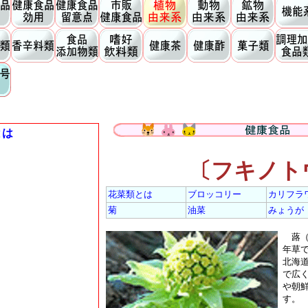
とは
〔フキノト
花菜類とは
ブロッコリー
カリフラ
菊
油菜
みょうが
蕗（
年草
北海
で広
や朝
す。