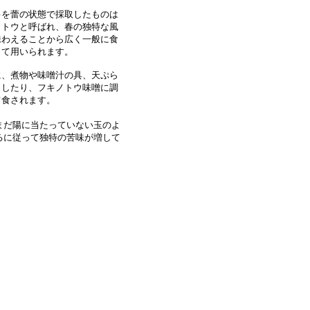
を蕾の状態で採取したものは
ノトウと呼ばれ、春の独特な風
味わえることから広く一般に食
して用いられます。
、煮物や味噌汁の具、天ぷら
としたり、フキノトウ味噌に調
て食されます。
まだ陽に当たっていない玉のよ
るに従って独特の苦味が増して