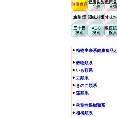
植物由来系健康食品
穀物類系
いも類系
豆類系
きのこ類系
藻類系
落葉性果樹類系
柑橘類系