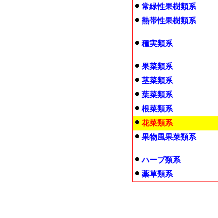
常緑性果樹類系
熱帯性果樹類系
種実類系
果菜類系
茎菜類系
葉菜類系
根菜類系
花菜類系
果物風果菜類系
ハーブ類系
薬草類系