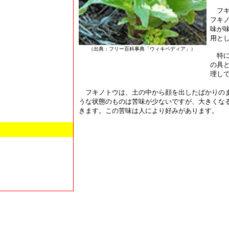
フキ
フキ
味が
用と
（出典：フリー百科事典「ウィキペディア」）
特に
の具
理し
フキノトウは、土の中から顔を出したばかりの
うな状態のものは苦味が少ないですが、大きくな
きます。この苦味は人により好みがあります。