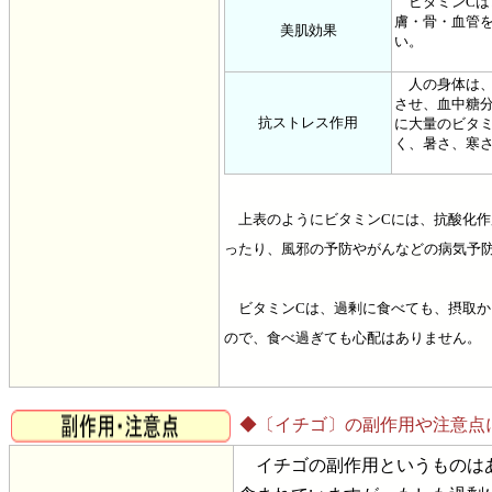
ビタミンCは
膚・骨・血管
美肌効果
い。
人の身体は、
させ、血中糖
抗ストレス作用
に大量のビタ
く、暑さ、寒
上表のようにビタミンCには、抗酸化作
ったり、風邪の予防やがんなどの病気予
ビタミンCは、過剰に食べても、摂取か
ので、食べ過ぎても心配はありません。
◆〔イチゴ〕の副作用や注意点
イチゴの副作用というものはあ