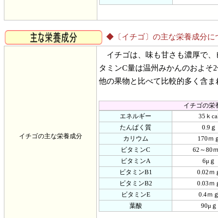
◆〔イチゴ〕の主な栄養成分に
イチゴは、味も甘さも濃厚で、ビ
タミンC量は温州みかんのおよそ
他の果物と比べて比較的多く含ま
イチゴの栄
エネルギー
35ｋca
たんぱく質
0.9ｇ
イチゴの主な栄養成分
カリウム
170ｍ
ビタミンC
62～80
ビタミンA
6μｇ
ビタミンB1
0.02ｍ
ビタミンB2
0.03ｍ
ビタミンE
0.4ｍ
葉酸
90μｇ