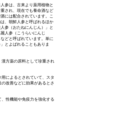
人参は、古来より薬用植物と
珍重され、現在でも養命酒など
用酒には配合されています。こ
物は、朝鮮人参と呼ばれるほか
種人参（おたねにんじん）」と
高麗人参（こうらいにんじ
」などと呼ばれています。単に
参」とよばれることもありま
、漢方薬の原料として珍重され
作用によるとされていて、スタ
性の改善などに効果があるとさ
て、性機能や免疫力を強化する