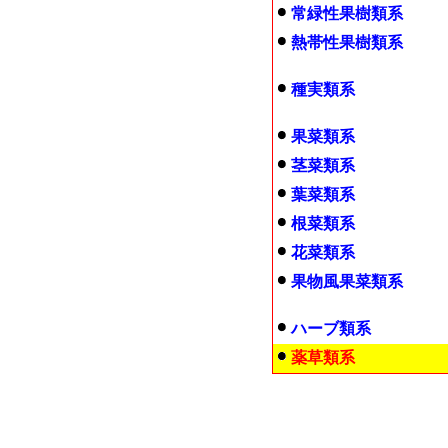
常緑性果樹類系
熱帯性果樹類系
種実類系
果菜類系
茎菜類系
葉菜類系
根菜類系
花菜類系
果物風果菜類系
ハーブ類系
薬草類系