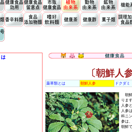
とは
〔朝鮮人
薬草類とは
朝鮮人参
ドクダミ
朝鮮
りま
人参
人参
科ニ
参は
朝鮮