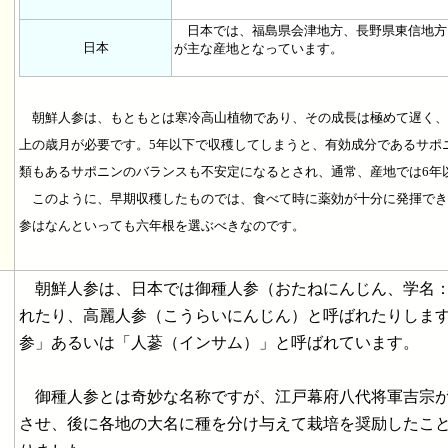
日本では、福島県会津地方、長野県東信地方
日本
が主な産地となっています。
朝鮮人参は、もともとは寒冷高山植物であり、その成長は極めて遅く、
上の歳月が必要です。5年以下で収穫してしまうと、有効成分であるサポ
類もあるサポニンのバランスも不安定になるとされ、通常、産地では6年
このように、早期収穫したものでは、食べて時に薬効が十分に発揮でき
参はなんといっても六年根を選ぶべきなのです。
朝鮮人参は、日本では御種人参（おたねにんじん、学名：Panax
れたり、高麗人参（こうらいにんじん）と呼ばれたりしま
参」あるいは「人蔘（インサム）」と呼ばれています。
御種人参とは奇妙な名称ですが、江戸幕府八代将軍吉宗が
させ、後に各地の大名に種を分け与えて栽培を奨励したこ