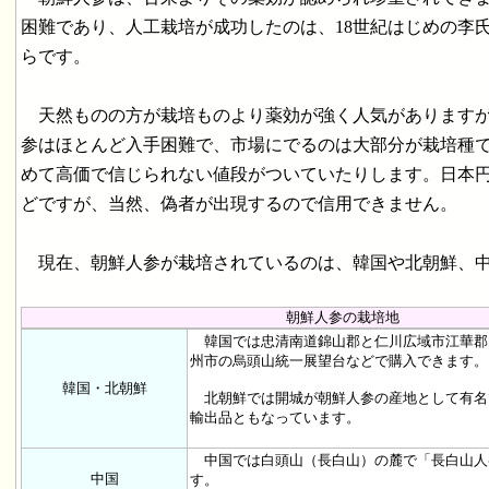
困難であり、人工栽培が成功したのは、18世紀はじめの李
らです。
天然ものの方が栽培ものより薬効が強く人気がありますが
参はほとんど入手困難で、市場にでるのは大部分が栽培種
めて高価で信じられない値段がついていたりします。日本円で
どですが、当然、偽者が出現するので信用できません。
現在、朝鮮人参が栽培されているのは、韓国や北朝鮮、中
朝鮮人参の栽培地
韓国では忠清南道錦山郡と仁川広域市江華郡
州市の烏頭山統一展望台などで購入できます。
韓国・北朝鮮
北朝鮮では開城が朝鮮人参の産地として有名
輸出品ともなっています。
中国では白頭山（長白山）の麓で「長白山人
中国
す。