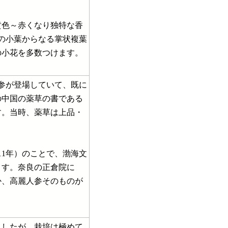
色～赤くなり独特な香
個の小葉からなる掌状複葉
の小花を多数つけます。
参が登場していて、既に
の中国の薬草の書である
す。当時、薬草は上品・
11年）のことで、渤海文
ます。奈良の正倉院に
か、高麗人参そのものが
したが、栽培は極めて