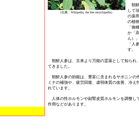
朝鮮
して
（出典：Wikipedia, the free encyclopedia）
の薬
の植
「御
か「
ん）
「人
す。
朝鮮人参は、古来より万能の霊薬として知られ
てきました。
朝鮮人参の効能は、豊富に含まれるサポニンの
ミナの補強や、疲労回復、虚弱体質の改善、冷え
れています。
人体の性ホルモンや副腎皮質ホルモンを調整し
作用などがあります。