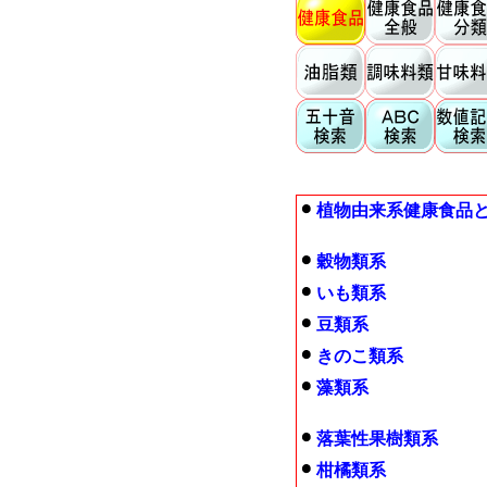
植物由来系健康食品
穀物類系
いも類系
豆類系
きのこ類系
藻類系
落葉性果樹類系
柑橘類系