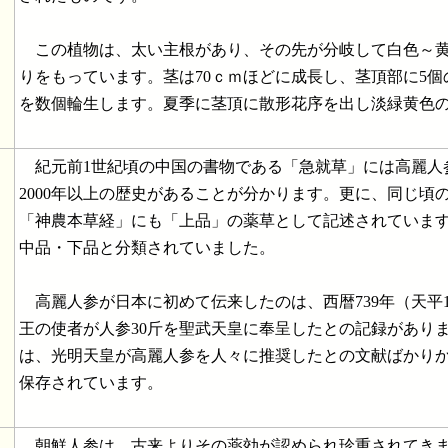
この植物は、太い主根があり、その先が分岐して白色～黄
りをもっています。茎は70ｃｍほどに成長し、茎頂部に5
を数個輪生します。夏季に茎頂に散形花序を出し淡緑黄色
紀元前1世紀頃の中国の書物である「急就草」には高麗人
2000年以上の歴史があることが分かります。更に、同じ頃
「神農本草経」にも「上品」の薬草として記述されていま
中品・下品と分類されていました。
高麗人参が日本に初めて伝来したのは、西暦739年（天平
王の使者が人参30斤を聖武天皇に奉呈したとの記録があり
は、光明天皇が高麗人参を人々に推奨したとの文献ばかり
保存されています。
朝鮮人参は、古来よりその薬効が認められ珍重されてきま