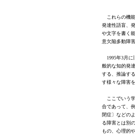
これらの機能
発達性語盲、
や文字を書く
意欠陥多動障
1995年3月
般的な知的発
する、推論す
す様々な障害
ここでいう学
合であって、
閉症〕などの
る障害とは別
もの、心理的