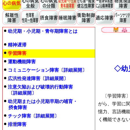
幼児期・小児期・青年期障害とは
精神遅滞
学習障害
運動機能障害
◇幼
コミュニケーション障害〔詳細展開〕
広汎性発達障害〔詳細展開〕
注意欠陥および破壊的行動障害
〔詳細展開〕
〔学習障害〕は
幼児期または小児期早期の哺育・
がら、学習に
摂食障害
憶力、言語機
チック障害〔詳細展開〕
く機能できな
排泄障害