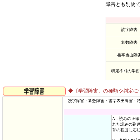
障害とも別物
読字障害
算数障害
書字表出障
特定不能の学習
◆〔学習障害〕の種類や判定に
読字障害・算数障害・書字表出障害・特
A．読みの正
れた読みの到
育の程度に応