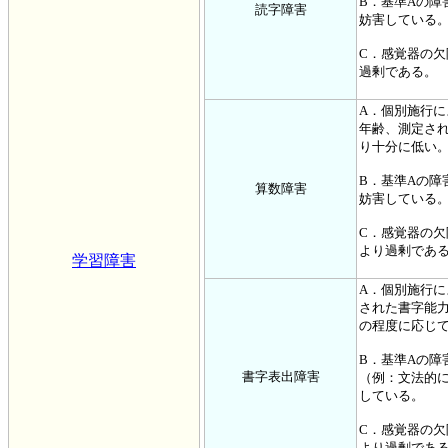
B．基準Aの
読字障害
妨害している
C．感覚器の
過剰である。
A．個別施行
年齢、測定さ
り十分に低い
B．基準Aの
算数障害
妨害している
C．感覚器の
より過剰であ
学習障害
A．個別施行
された書字能
の程度に応じ
B．基準Aの
書字表出障害
（例：文法的
している。
C．感覚器の
より過剰であ