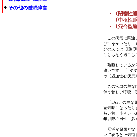
その他の睡眠障害
・
〔閉塞性
・
〔中枢性
・
〔混合型
この病気に関連し
び〕をかいたり〔
分の人では〔睡眠
こともなく過ごし
熟睡しているから
違いです。〔いび
や〔虚血性心疾患
この疾患の主な症
伴う苦しい呼吸、
〔SAS〕の主な
塞気味になったり
短い首、小さい下
年以降の男性に多
肥満が原因となっ
いて寝ると上気道