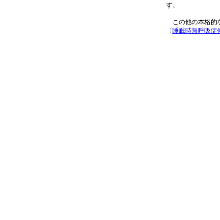
す。
この他の本格的な
〔
睡眠時無呼吸症