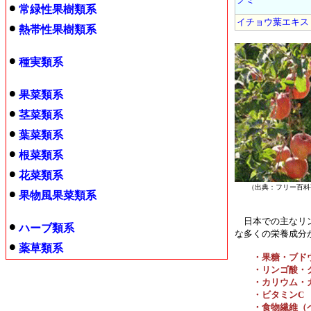
常緑性果樹類系
イチョウ葉エキス
熱帯性果樹類系
種実類系
果菜類系
茎菜類系
葉菜類系
根菜類系
花菜類系
（出典：フリー百
果物風果菜類系
日本での主なリン
ハーブ類系
な多くの栄養成分
薬草類系
・果糖・ブド
・リンゴ酸・ク
・カリウム・カ
・ビタミンC
・食物繊維（ペ