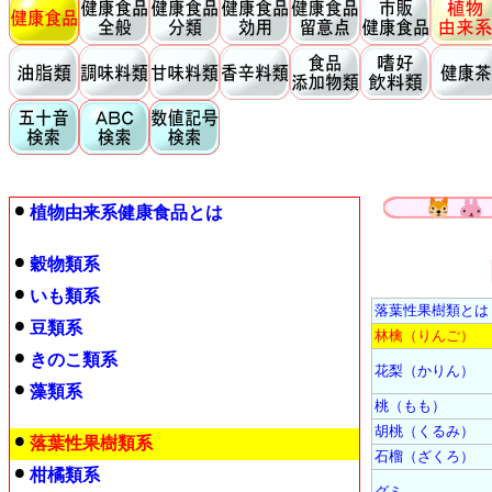
植物由来系健康食品とは
穀物類系
いも類系
落葉性果樹類とは
豆類系
林檎（りんご）
きのこ類系
花梨（かりん）
藻類系
桃（もも）
胡桃（くるみ）
落葉性果樹類系
石榴（ざくろ）
柑橘類系
グミ