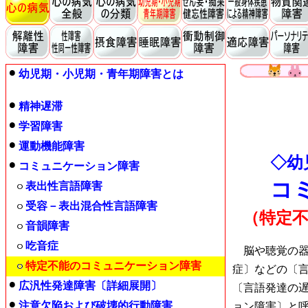
幼児期・小児期・青年期障害とは
精神遅滞
学習障害
運動機能障害
◇幼
コミュニケーション障害
コ
表出性言語障害
受容－表出混合性言語障害
（特定
音韻障害
吃音症
脳や聴覚の器
特定不能のコミュニケーション障害
症〕などの〔
広汎性発達障害〔詳細展開〕
〔言語発達の
注意欠陥および破壊的行動障害
ョン障害〕と