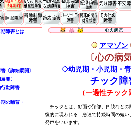
年期障害とは
アマゾン
〔心の病
◇幼児期・小児期・
障害〔詳細展開〕
チック障
細展開〕
的行動障害
（一過性チック
早期の哺育・
チックとは、顔面や頚部、四肢などの
復的に現われる、急速で持続時間の短い
発声をいいます。