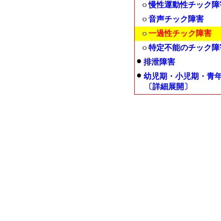
慢性運動性チック障
音声チック障害
一過性チック障害
特定不能のチック障
排泄障害
幼児期・小児期・青
〔詳細展開〕