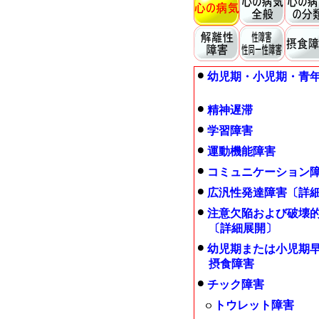
幼児期・小児期・青
精神遅滞
学習障害
運動機能障害
コミュニケーション
広汎性発達障害〔詳
注意欠陥および破壊
〔詳細展開〕
幼児期または小児期
摂食障害
チック障害
トウレット障害