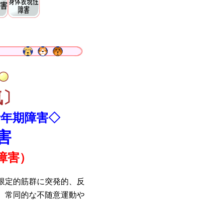
気〕
青年期障害◇
害
障害）
限定的筋群に突発的、反
、常同的な不随意運動や