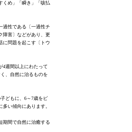
すくめ」「瞬き」「咳払
一過性である〔一過性チ
ク障害〕などがあり、更
活に問題を起こす〔トウ
。
4週間以上にわたって
なく、自然に治るものを
子どもに、6～7歳をピ
に多い傾向にあります。
短期間で自然に治癒する
。