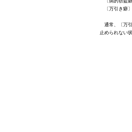
〔病的窃盗癖
〔万引き癖
通常、〔万引
止められない