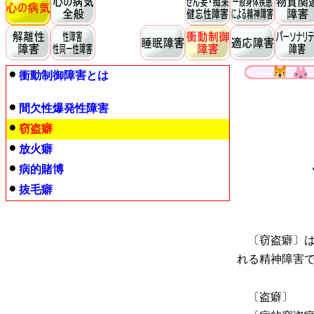
衝動制御障害とは
間欠性爆発性障害
窃盗癖
放火癖
病的賭博
抜毛癖
〔窃盗癖〕は
れる精神障害
〔盗癖〕