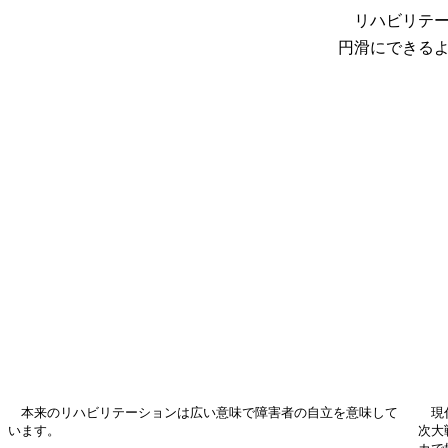
リハビリテー
円滑にできる
本来のリハビリテーションは広い意味で障害者の自立を意味して
現代
います。
次大