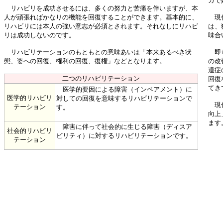
カで
リハビリを成功させるには、多くの努力と苦痛を伴いますが、本
人が頑張ればかなりの機能を回復することができます。基本的に、
現代
リハビリには本人の強い意志が必須とされます。それなしにリハビ
は、
リは成功しないのです。
味合
リハビリテーションのもともとの意味あいは「本来あるべき状
即ち
態、姿への回復、権利の回復、復権」などとなります。
の改
遺症
二つのリハビリテーション
回復
てき
医学的要因による障害（インペアメント）に
医学的リハビリ
対しての回復を意味するリハビリテーションで
現代
テーション
す。
向上
ます
障害に伴って社会的に生じる障害（ディスア
社会的リハビリ
ビリティ）に対するリハビリテーションです。
テーション