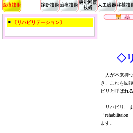
〔リハビリテーション〕
◇
人が本来持つ
き、これを回
ビリと呼ばれ
リハビリ、ま
「rehabil
ます。