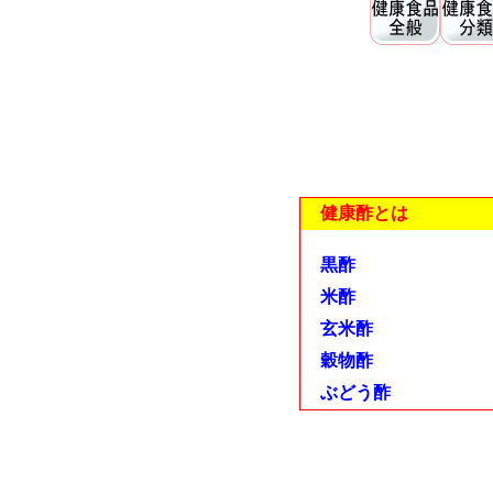
健康酢とは
黒酢
米酢
玄米酢
穀物酢
ぶどう酢