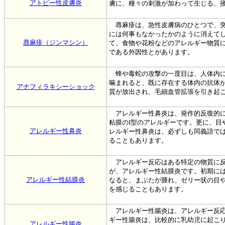
アトピー性皮膚炎
膚に、種々の刺激が加わって生じる、
蕁麻疹は、急性皮膚病のひとつで、突
には何事もなかったかのように消えて
蕁麻疹（ジンマシン）
て、食物や花粉などのアレルギー物質
である外因性とがあります。
蜂や毒蛇の攻撃の一度目は、人体内に
噛まれると、既に存在する体内の抗体
アナフィラキシーショック
質が放出され、毛細血管拡張を引き起
アレルギー性鼻炎は、発作的反復的に
粘膜のI型のアレルギーです。更に、目
アレルギー性鼻炎
レルギー性鼻炎は、必ずしも同義語で
ることもあります。
アレルギー反応はある特定の物質に反
が、アレルギー性結膜炎です。初期に
アレルギー性結膜炎
なると、まぶたが腫れ、ゼリー状の目
を感じることもあります。
アレルギー性腸炎は、アレルギー反応
ギー性腸炎は、比較的に乳幼児に起こ
アレルギー性腸炎