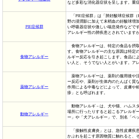
など多彩な消化器症状を呈します。重
「PIE症候群」は「肺好酸球症候群（PIE:pulmo
野の浸潤影に加えて末梢血の好酸球増加
PIE症候群
い呼吸器症状や激しい喘息発作などです
アレルギー性の肺疾患とされています
食物アレルギーは、特定の食品を摂取
す。食物アレルギーの主な原因は特定
食物アレルギー
ルギー反応を引き起こします。食品に
い人と、そうでない人とがいます。ア
薬物アレルギーは、薬剤の服用後や注
ー反応や、薬剤が生体内のたんぱく質
薬物アレルギー
作用による中毒などによって、皮膚や
疹」とも呼ばれます。
動物アレルギ－は、犬や猫、ハムスタ
場所に行ったりすると起こるアレルギ
動物アレルギー
ー」や「犬アレルギー」で、別名「ペ
「接触性皮膚炎」とは、急性皮膚疾患
かぶれを起こす原因物質に触れると、