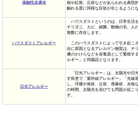
接触性皮膚炎
疱や紅斑、丘疹などがあらわれる典型
触れる度に同様な症状が生じるように
ハウスダストというのは、日常生活を
チリダニ、カビ、細菌、動物の毛、人
無数に存在します。
ハウスダストアレルギー
このハウスダストによって引き起こさ
合に原因となるアレルゲン物質は、チ
膚のかけらなどを栄養源として繁殖す
ルギー」と同義語となります。
「日光アレルギー」は、太陽光や日光
す疾患で「紫外線アレルギー」「光線
し、浮腫や発疹、丘疹、蕁麻疹、水疱
日光アレルギー
の時間、太陽光を浴びても問題が起こ
す。