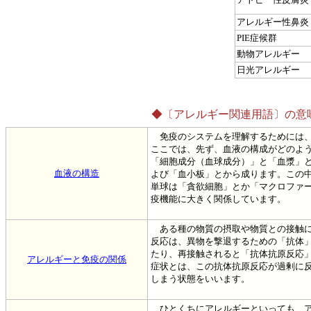
アレルギー性鼻炎
PIE症候群
動物アレルギー
日光アレルギー
◆〔アレルギー関連用語〕の意
免疫のシステムを理解するためには、
ここでは、先ず、血液の構成がどのよ
「細胞成分（血球成分）」と「血漿」
血液の構造
よび「血小板」とから成ります。この
単球は「貪欲細胞」とか「マクロファ
疫機能に大きく関係しています。
ある種の物質の摂取や物質との接触に
反応は、異物を撃退するための「抗体
たり、再接触されると「抗体抗原反応
アレルギーと免疫の関係
症状とは、この抗体抗原反応が過剰に
しまう状態をいいます。
ひとくちにアレルギーといっても、ア