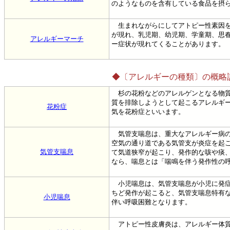
のようなものを含有している食品を摂
生まれながらにしてアトピー性素因を
が現れ、乳児期、幼児期、学童期、思
アレルギーマーチ
ー症状が現れてくることがあります。
◆〔アレルギーの種類〕の概略
杉の花粉などのアレルゲンとなる物質
質を排除しようとして起こるアレルギ
花粉症
気を花粉症といいます。
気管支喘息は、重大なアレルギー病の
空気の通り道である気管支が炎症を起
気管支喘息
て気道狭窄が起こり、発作的な咳や痰
なら、喘息とは「喘鳴を伴う発作性の
小児喘息は、気管支喘息が小児に発症
ちど発作が起こると、気管支喘息特有
小児喘息
伴い呼吸困難となります。
アトピー性皮膚炎は、アレルギー体質