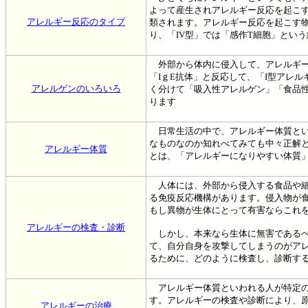
よって産生されアレルギー反応を起こす
アレルギー反応のタイプ
類されます。アレルギー反応を起こす物
り、「IV型」では「感作T細胞」とい
外部から体内に侵入して、アレルギー
「IｇE抗体」と反応して、「I型アレ
アレルゲンのいろいろ
く分けて「吸入性アレルゲン」「食品
ります
日常生活の中で、アレルギー体質とい
なものなのか知れべてみても中々正解
アレルギー体質
とは、「アレルギーになりやすい体質
人体には、外部から侵入する食品や細
る免疫反応機構があります。侵入物が
もし異物が生体にとって有害ならこれ
アレルギーの検査・診断
しかし、本来なら生体に無害であるべ
て、自分自身を攻撃してしまうのがア
るために、どのように検査し、診断す
アレルギー体質といわれる人が特定の
す。アレルギーの検査や診断により、
アレルギーの治療