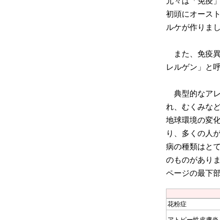
元々は「免疫」
初頭にオース
ルケが作りま
また、免疫異
レルゲン」と
典型的なアレ
れ、むくみな
地球環境の変
り、多くの人
病の種類はと
のものがあり
ページの最下
花粉症
アトピー性皮膚炎