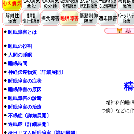
睡眠障害とは
睡眠の役割
人間の睡眠
睡眠時間
神経伝達物質〔詳細展開〕
睡眠障害の症状
精
睡眠障害の原因
睡眠障害の診断
精神科的睡眠
睡眠障害の治療
つ病〕などに
不眠症〔詳細展開〕
過眠症〔詳細展開〕
概日リズム睡眠障害〔詳細展開〕