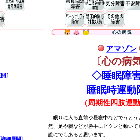
アマゾン
〔心の病
◇睡眠障
展開〕
睡眠時運動
（周期性四肢運
眠りに入る直前や昼寝中などでうとう
然、足や腕などが勝手にピクンと動いて
誰にでもあると思います。
〔詳細展開〕